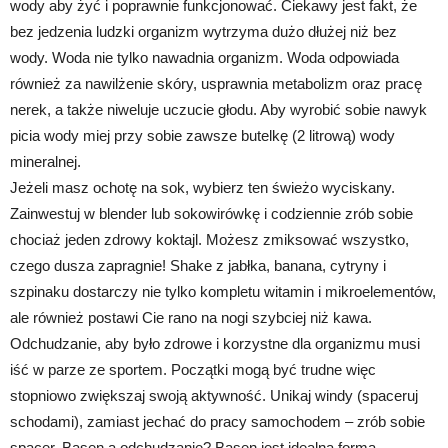
wody aby żyć i poprawnie funkcjonować. Ciekawy jest fakt, że
bez jedzenia ludzki organizm wytrzyma dużo dłużej niż bez
wody. Woda nie tylko nawadnia organizm. Woda odpowiada
również za nawilżenie skóry, usprawnia metabolizm oraz pracę
nerek, a także niweluje uczucie głodu. Aby wyrobić sobie nawyk
picia wody miej przy sobie zawsze butelkę (2 litrową) wody
mineralnej.
Jeżeli masz ochotę na sok, wybierz ten świeżo wyciskany.
Zainwestuj w blender lub sokowirówkę i codziennie zrób sobie
chociaż jeden zdrowy koktajl. Możesz zmiksować wszystko,
czego dusza zapragnie! Shake z jabłka, banana, cytryny i
szpinaku dostarczy nie tylko kompletu witamin i mikroelementów,
ale również postawi Cie rano na nogi szybciej niż kawa.
Odchudzanie, aby było zdrowe i korzystne dla organizmu musi
iść w parze ze sportem. Początki mogą być trudne więc
stopniowo zwiększaj swoją aktywność. Unikaj windy (spaceruj
schodami), zamiast jechać do pracy samochodem – zrób sobie
spacer. Basen a odchudzanie? Basen jest idealną formą