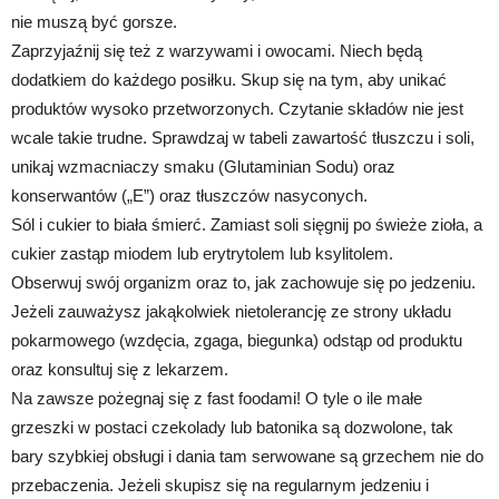
nie muszą być gorsze.
Zaprzyjaźnij się też z warzywami i owocami. Niech będą
dodatkiem do każdego posiłku. Skup się na tym, aby unikać
produktów wysoko przetworzonych. Czytanie składów nie jest
wcale takie trudne. Sprawdzaj w tabeli zawartość tłuszczu i soli,
unikaj wzmacniaczy smaku (Glutaminian Sodu) oraz
konserwantów („E”) oraz tłuszczów nasyconych.
Sól i cukier to biała śmierć. Zamiast soli sięgnij po świeże zioła, a
cukier zastąp miodem lub erytrytolem lub ksylitolem.
Obserwuj swój organizm oraz to, jak zachowuje się po jedzeniu.
Jeżeli zauważysz jakąkolwiek nietolerancję ze strony układu
pokarmowego (wzdęcia, zgaga, biegunka) odstąp od produktu
oraz konsultuj się z lekarzem.
Na zawsze pożegnaj się z fast foodami! O tyle o ile małe
grzeszki w postaci czekolady lub batonika są dozwolone, tak
bary szybkiej obsługi i dania tam serwowane są grzechem nie do
przebaczenia. Jeżeli skupisz się na regularnym jedzeniu i