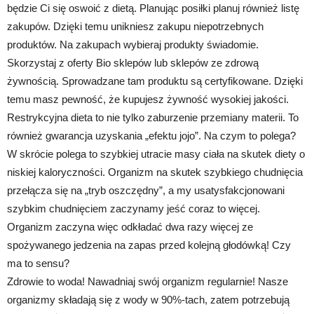
będzie Ci się oswoić z dietą. Planując posiłki planuj również listę
zakupów. Dzięki temu unikniesz zakupu niepotrzebnych
produktów. Na zakupach wybieraj produkty świadomie.
Skorzystaj z oferty Bio sklepów lub sklepów ze zdrową
żywnością. Sprowadzane tam produktu są certyfikowane. Dzięki
temu masz pewność, że kupujesz żywność wysokiej jakości.
Restrykcyjna dieta to nie tylko zaburzenie przemiany materii. To
również gwarancja uzyskania „efektu jojo”. Na czym to polega?
W skrócie polega to szybkiej utracie masy ciała na skutek diety o
niskiej kaloryczności. Organizm na skutek szybkiego chudnięcia
przełącza się na „tryb oszczędny”, a my usatysfakcjonowani
szybkim chudnięciem zaczynamy jeść coraz to więcej.
Organizm zaczyna więc odkładać dwa razy więcej ze
spożywanego jedzenia na zapas przed kolejną głodówką! Czy
ma to sensu?
Zdrowie to woda! Nawadniaj swój organizm regularnie! Nasze
organizmy składają się z wody w 90%-tach, zatem potrzebują