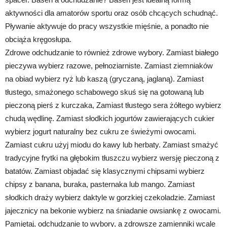
aktywności dla amatorów sportu oraz osób chcących schudnąć.
Pływanie aktywuje do pracy wszystkie mięśnie, a ponadto nie
obciąża kręgosłupa.
Zdrowe odchudzanie to również zdrowe wybory. Zamiast białego
pieczywa wybierz razowe, pełnoziarniste. Zamiast ziemniaków
na obiad wybierz ryż lub kaszą (gryczaną, jaglaną). Zamiast
tłustego, smażonego schabowego skuś się na gotowaną lub
pieczoną pierś z kurczaka, Zamiast tłustego sera żółtego wybierz
chudą wędlinę. Zamiast słodkich jogurtów zawierających cukier
wybierz jogurt naturalny bez cukru ze świeżymi owocami.
Zamiast cukru użyj miodu do kawy lub herbaty. Zamiast smażyć
tradycyjne frytki na głębokim tłuszczu wybierz wersję pieczoną z
batatów. Zamiast objadać się klasycznymi chipsami wybierz
chipsy z banana, buraka, pasternaka lub mango. Zamiast
słodkich draży wybierz daktyle w gorzkiej czekoladzie. Zamiast
jajecznicy na bekonie wybierz na śniadanie owsiankę z owocami.
Pamiętaj, odchudzanie to wybory, a zdrowsze zamienniki wcale