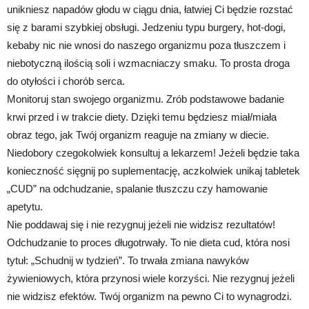
unikniesz napadów głodu w ciągu dnia, łatwiej Ci będzie rozstać
się z barami szybkiej obsługi. Jedzeniu typu burgery, hot-dogi,
kebaby nic nie wnosi do naszego organizmu poza tłuszczem i
niebotyczną ilością soli i wzmacniaczy smaku. To prosta droga
do otyłości i chorób serca.
Monitoruj stan swojego organizmu. Zrób podstawowe badanie
krwi przed i w trakcie diety. Dzięki temu będziesz miał/miała
obraz tego, jak Twój organizm reaguje na zmiany w diecie.
Niedobory czegokolwiek konsultuj a lekarzem! Jeżeli będzie taka
konieczność sięgnij po suplementację, aczkolwiek unikaj tabletek
„CUD” na odchudzanie, spalanie tłuszczu czy hamowanie
apetytu.
Nie poddawaj się i nie rezygnuj jeżeli nie widzisz rezultatów!
Odchudzanie to proces długotrwały. To nie dieta cud, która nosi
tytuł: „Schudnij w tydzień”. To trwała zmiana nawyków
żywieniowych, która przynosi wiele korzyści. Nie rezygnuj jeżeli
nie widzisz efektów. Twój organizm na pewno Ci to wynagrodzi.