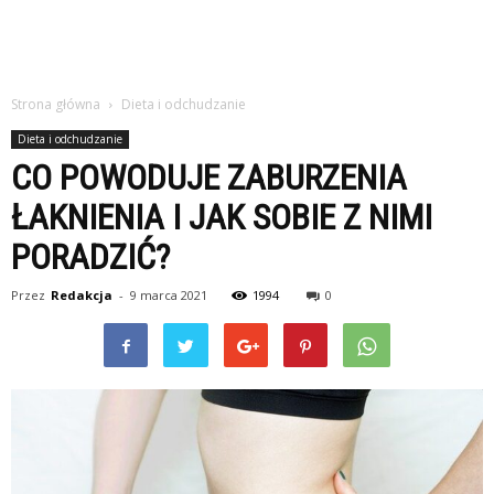
Strona główna
Dieta i odchudzanie
Dieta i odchudzanie
CO POWODUJE ZABURZENIA
ŁAKNIENIA I JAK SOBIE Z NIMI
PORADZIĆ?
Przez
Redakcja
-
9 marca 2021
1994
0