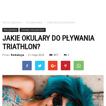
Strona główna
Koszykówka
Zawody koszykarskie
Koszykówka
Zawody koszykarskie
JAKIE OKULARY DO PŁYWANIA
TRIATHLON?
Przez
Redakcja
-
21 maja 2024
417
0