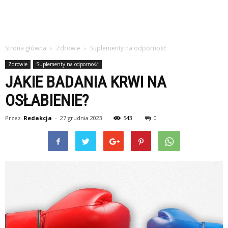
Strona główna
Zdrowie
Suplementy na odporność
Zdrowie
Suplementy na odporność
JAKIE BADANIA KRWI NA
OSŁABIENIE?
Przez
Redakcja
-
27 grudnia 2023
543
0