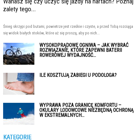
Wahasz się czy uczyć się jazdy na nartach? Poznaj
zalety tego...
Śnieg skrzypi pod butami, powietrze jest rześkie i czyste, a przed Tobą rozciąga
się widok białych stoków, które aż się proszą, aby po nich...
WYSOKOPRĄDOWE OGNIWA – JAK WYBRAĆ
ROZWIĄZANIE, KTÓRE ZAPEWNI BATERII
ROWEROWEJ WYDAJNOŚĆ...
ILE KOSZTUJĄ ZABIEGI U PODOLOGA?
WYPRAWA POZA GRANICĘ KOMFORTU –
OKULARY LODOWCOWE NIEZBĘDNĄ OCHRONĄ
W EKSTREMALNYCH...
KATEGORIE