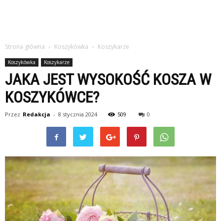
Strona główna
Koszykówka
Koszykarze
Koszykówka
Koszykarze
JAKA JEST WYSOKOŚĆ KOSZA W
KOSZYKÓWCE?
Przez
Redakcja
-
8 stycznia 2024
509
0