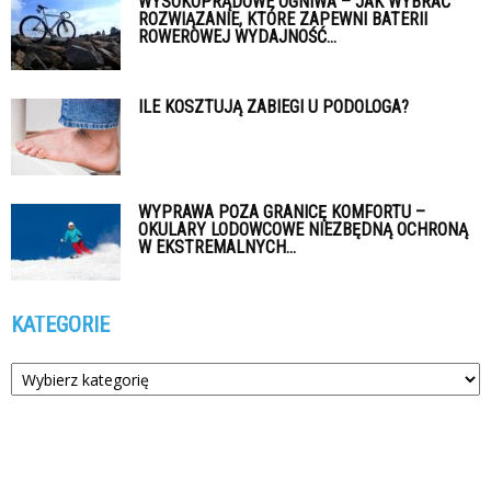
WYSOKOPRĄDOWE OGNIWA – JAK WYBRAĆ
ROZWIĄZANIE, KTÓRE ZAPEWNI BATERII
ROWEROWEJ WYDAJNOŚĆ...
ILE KOSZTUJĄ ZABIEGI U PODOLOGA?
WYPRAWA POZA GRANICĘ KOMFORTU –
OKULARY LODOWCOWE NIEZBĘDNĄ OCHRONĄ
W EKSTREMALNYCH...
KATEGORIE
Kategorie