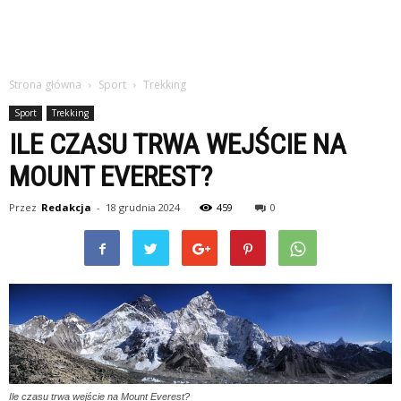
Strona główna
Sport
Trekking
Sport
Trekking
ILE CZASU TRWA WEJŚCIE NA
MOUNT EVEREST?
Przez
Redakcja
-
18 grudnia 2024
459
0
Ile czasu trwa wejście na Mount Everest?