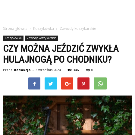
Strona główna
Koszykówka
Zawody koszykarskie
Koszykówka
Zawody koszykarskie
CZY MOŻNA JEŹDZIĆ ZWYKŁA
HULAJNOGĄ PO CHODNIKU?
Przez
Redakcja
-
3 września 2024
346
0