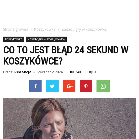
Strona główna
Koszykówka
Zasady gry w koszykówkę
Koszykówka
Zasady gry w koszykówkę
CO TO JEST BŁĄD 24 SEKUND W
KOSZYKÓWCE?
Przez
Redakcja
-
5 września 2024
340
0