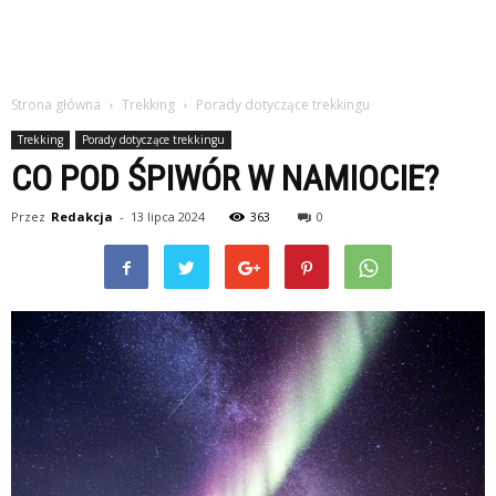
Strona główna
Trekking
Porady dotyczące trekkingu
Trekking
Porady dotyczące trekkingu
CO POD ŚPIWÓR W NAMIOCIE?
Przez
Redakcja
-
13 lipca 2024
363
0