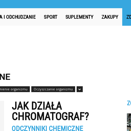
r.pl
A I ODCHUDZANIE
SPORT
SUPLEMENTY
ZAKUPY
Z
ZNE
nienie organizmu
Oczyszczanie organizmu
Z
JAK DZIAŁA
CHROMATOGRAF?
ODCZYNNIKI CHEMICZNE